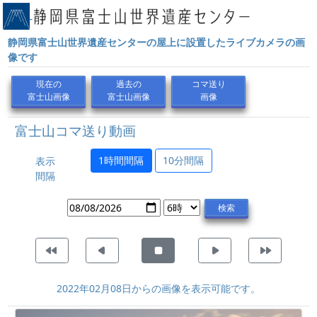
静岡県富士山世界遺産センターの屋上に設置したライブカメラの画
像です
現在の
過去の
コマ送り
富士山画像
富士山画像
画像
富士山コマ送り動画
1時間間隔
10分間隔
表示
間隔
検索
2022年02月08日からの画像を表示可能です。